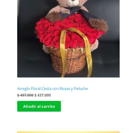
Arreglo Floral Cesta con Rosas y Peluche
El
El
$
497.000
$
437.000
precio
precio
original
actual
Añadir al carrito
era:
es:
$ 497.000.
$ 437.000.