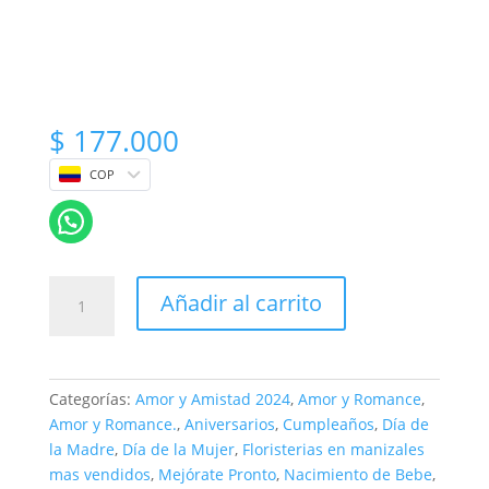
$
177.000
COP
Arreglo
Añadir al carrito
Floral
de
Gerberas
de
Categorías:
Amor y Amistad 2024
,
Amor y Romance
,
Colores
Amor y Romance.
,
Aniversarios
,
Cumpleaños
,
Día de
Variados
la Madre
,
Día de la Mujer
,
Floristerias en manizales
en
mas vendidos
,
Mejórate Pronto
,
Nacimiento de Bebe
,
Caja