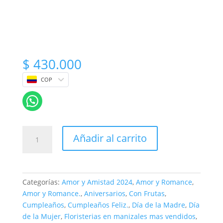
$
430.000
COP
Arreglo
Añadir al carrito
Floral
con
Frutas
cantidad
Categorías:
Amor y Amistad 2024
,
Amor y Romance
,
Amor y Romance.
,
Aniversarios
,
Con Frutas
,
Cumpleaños
,
Cumpleaños Feliz.
,
Día de la Madre
,
Día
de la Mujer
,
Floristerias en manizales mas vendidos
,