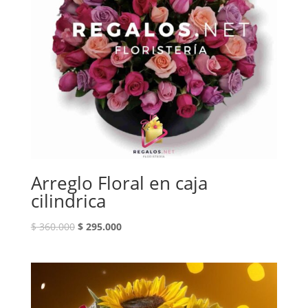
Arreglo Floral en caja
cilindrica
El
El
$
360.000
$
295.000
precio
precio
original
actual
era:
es:
$ 360.000.
$ 295.000.