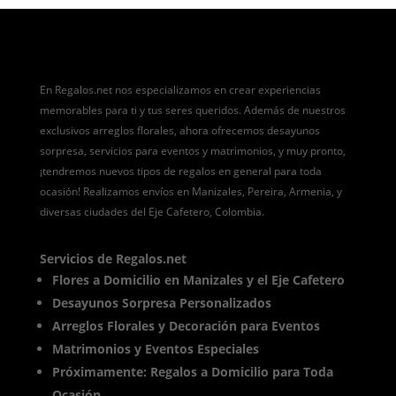
En Regalos.net nos especializamos en crear experiencias
memorables para ti y tus seres queridos. Además de nuestros
exclusivos arreglos florales, ahora ofrecemos desayunos
sorpresa, servicios para eventos y matrimonios, y muy pronto,
¡tendremos nuevos tipos de regalos en general para toda
ocasión! Realizamos envíos en Manizales, Pereira, Armenia, y
diversas ciudades del Eje Cafetero, Colombia.
Servicios de Regalos.net
Flores a Domicilio en Manizales y el Eje Cafetero
Desayunos Sorpresa Personalizados
Arreglos Florales y Decoración para Eventos
Matrimonios y Eventos Especiales
Próximamente: Regalos a Domicilio para Toda
Ocasión