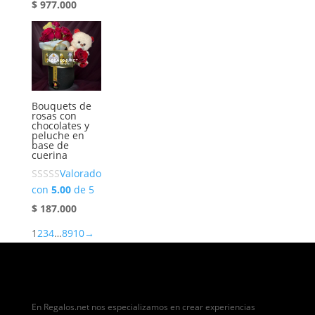
$
977.000
Bouquets de
rosas con
chocolates y
peluche en
base de
cuerina
Valorado
con
5.00
de 5
$
187.000
1
2
3
4
…
8
9
10
→
En Regalos.net nos especializamos en crear experiencias