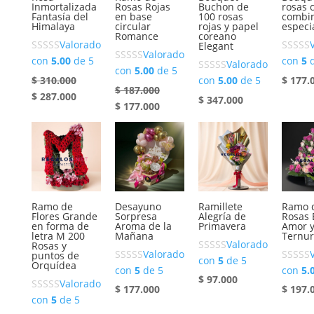
Inmortalizada
Rosas Rojas
Buchon de
rosas 
Fantasía del
en base
100 rosas
combi
Himalaya
circular
rojas y papel
especi
Romance
coreano
Valorado
Elegant
Valorado
con
5.00
de 5
con
5
d
Valorado
con
5.00
de 5
$
310.000
$
177.
con
5.00
de 5
$
187.000
El
El
$
287.000
$
347.000
El
El
precio
precio
$
177.000
precio
precio
original
actual
original
actual
era:
es:
era:
es:
$ 310.000.
$ 287.000.
$ 187.000.
$ 177.000.
Ramo de
Desayuno
Ramillete
Ramo 
Flores Grande
Sorpresa
Alegría de
Rosas 
en forma de
Aroma de la
Primavera
Amor 
letra M 200
Mañana
Ternu
Valorado
Rosas y
Valorado
puntos de
con
5
de 5
Orquídea
con
5
de 5
con
5.
$
97.000
Valorado
$
177.000
$
197.
con
5
de 5