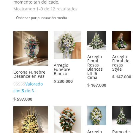
momento tan delicado.
Ordenado
Mostrando 1–9 de 12 resultados
por
puntuación
media
Arreglo
Arreglo
Floral
Floral de
Rosas
rosas
Arreglo
Blancas
Style
Funebre
Corona Funebre
En la
Blanco
Desance en Paz
$
147.000
Cima
$
230.000
Valorado
$
167.000
con
5
de 5
$
597.000
Arreglo
Ramo de