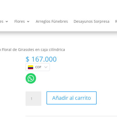
es
Flores
Arreglos Fúnebres
Desayunos Sorpresa
 Floral de Girasoles en caja cilíndrica
$
167.000
COP
Arreglo
Añadir al carrito
Floral
de
Girasoles