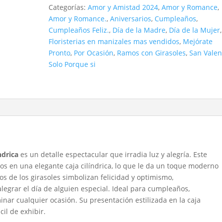
en
Categorías:
Amor y Amistad 2024
,
Amor y Romance
,
caja
Amor y Romance.
,
Aniversarios
,
Cumpleaños
,
cilíndrica
Cumpleaños Feliz.
,
Día de la Madre
,
Día de la Mujer
,
cantidad
Floristerias en manizales mas vendidos
,
Mejórate
Pronto
,
Por Ocasión
,
Ramos con Girasoles
,
San Valen
Solo Porque si
ndrica
es un detalle espectacular que irradia luz y alegría. Este
os en una elegante caja cilíndrica, lo que le da un toque moderno
los de los girasoles simbolizan felicidad y optimismo,
alegrar el día de alguien especial. Ideal para cumpleaños,
ar cualquier ocasión. Su presentación estilizada en la caja
cil de exhibir.