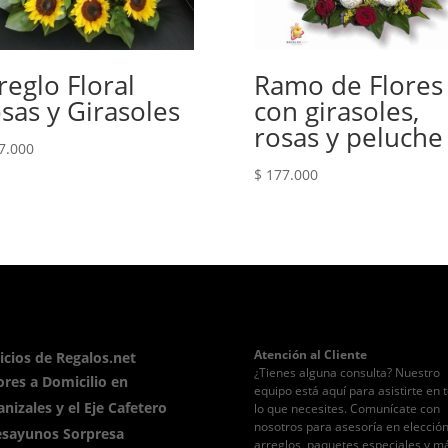
reglo Floral
Ramo de Flores
sas y Girasoles
con girasoles,
rosas y peluche
7.000
$
177.000
Atención al Cliente
icios de Regalos.net
¿Tienes alguna consulta? Nuestro
ores a Domicilio en
equipo está aquí para asistirte en 
nizales y el Eje Cafetero
lo que necesites. Comunícate con
nosotros para asesoría en elecció
sayunos Sorpresa
arreglos, paquetes especiales y m