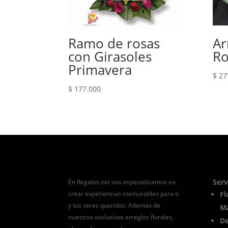
Ramo de rosas
Ar
con Girasoles
Ro
Primavera
$
27
$
177.000
Serv
En Regalos.net nos especializamos en
crear experiencias memorables para ti
Fl
y tus seres queridos. Además de
Ma
nuestros exclusivos arreglos florales,
De