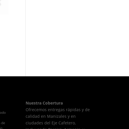
Nuestra Cobertura
Ofrecemos entregas rápidas y de
todo
calidad en Manizales y en
ciudades del Eje Cafetero,
n de
ás.