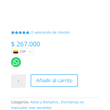
(
1
valoración de cliente)
Valorado
1
con
5
de 5
$
267.000
en base a
valoración
de un
COP
cliente
Arreglo
Añadir al carrito
Floral
de
Rosas
en
Categorías:
Amor y Romance.
,
Floristerias en
Jarrón
manizales mas vendidos