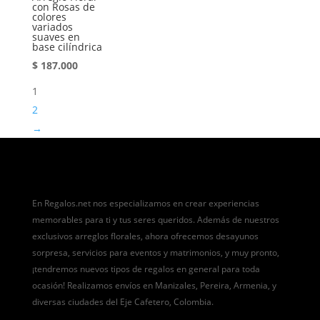
con Rosas de
colores
variados
suaves en
base cilíndrica
$
187.000
1
2
→
En Regalos.net nos especializamos en crear experiencias
memorables para ti y tus seres queridos. Además de nuestros
exclusivos arreglos florales, ahora ofrecemos desayunos
sorpresa, servicios para eventos y matrimonios, y muy pronto,
¡tendremos nuevos tipos de regalos en general para toda
ocasión! Realizamos envíos en Manizales, Pereira, Armenia, y
diversas ciudades del Eje Cafetero, Colombia.