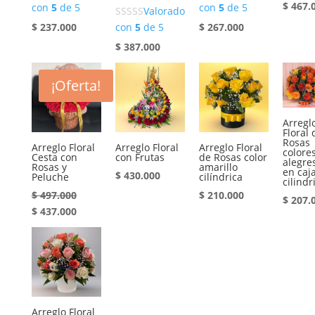
$
467.
con
5
de 5
con
5
de 5
Valorado
$
237.000
$
267.000
con
5
de 5
$
387.000
¡Oferta!
Arregl
Floral 
Rosas
Arreglo Floral
Arreglo Floral
Arreglo Floral
colore
Cesta con
con Frutas
de Rosas color
alegre
Rosas y
amarillo
en caj
$
430.000
Peluche
cilíndrica
cilindr
$
497.000
$
210.000
$
207.
El
El
$
437.000
precio
precio
original
actual
era:
es:
$ 497.000.
$ 437.000.
Arreglo Floral