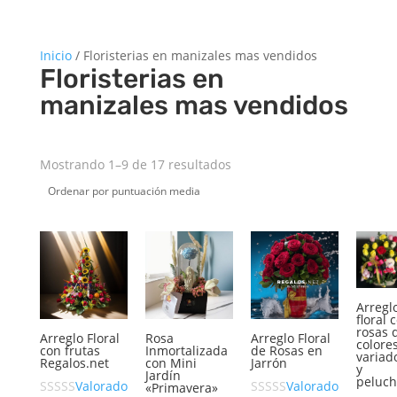
Inicio
/ Floristerias en manizales mas vendidos
Floristerias en
manizales mas vendidos
Ordenado
Mostrando 1–9 de 17 resultados
por
puntuación
media
Arregl
floral 
rosas 
Arreglo Floral
Rosa
Arreglo Floral
colore
con frutas
Inmortalizada
de Rosas en
variad
Regalos.net
con Mini
Jarrón
y
Jardín
peluc
Valorado
Valorado
«Primavera»