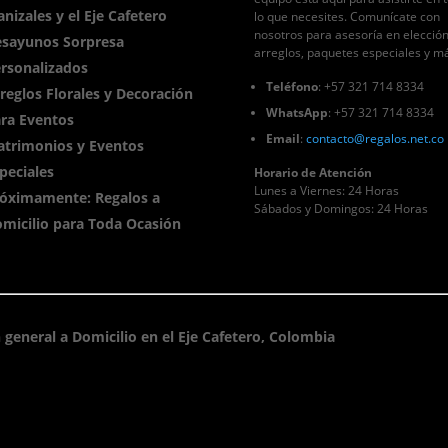
nizales y el Eje Cafetero
lo que necesites. Comunícate con
nosotros para asesoría en elecció
sayunos Sorpresa
arreglos, paquetes especiales y m
rsonalizados
Teléfono
: +57 321 714 8334
reglos Florales y Decoración
WhatsApp
: +57 321 714 8334
ra Eventos
Email
:
contacto
@regalos
.net.co
trimonios y Eventos
peciales
Horario de Atención
Lunes a Viernes: 24 Horas
óximamente: Regalos a
Sábados y Domingos: 24 Horas
micilio para Toda Ocasión
 general a Domicilio en el Eje Cafetero, Colombia