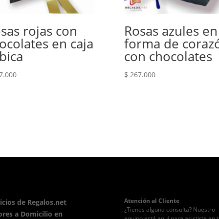
sas rojas con
Rosas azules en
ocolates en caja
forma de coraz
bica
con chocolates
7.000
$
267.000
Atención al Cliente
icios de Regalos.net
¿Tienes alguna consulta? Nuestro
ores a Domicilio en
equipo está aquí para asistirte en 