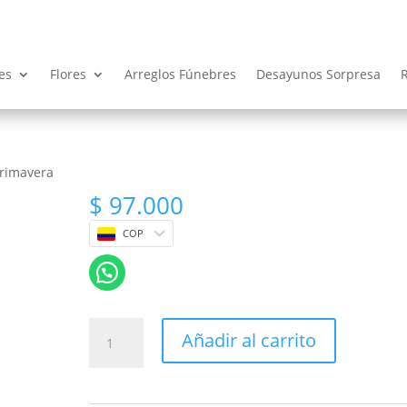
es
Flores
Arreglos Fúnebres
Desayunos Sorpresa
Primavera
$
97.000
COP
Ramillete
Añadir al carrito
Primavera
cantidad