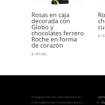
Rosas en caja
Ro
decorada con
ch
Globo y
cu
chocolates ferrero
$
15
Roche en forma
de corazón
$
197.000
Serv
En Regalos.net nos especializamos en
crear experiencias memorables para ti
Fl