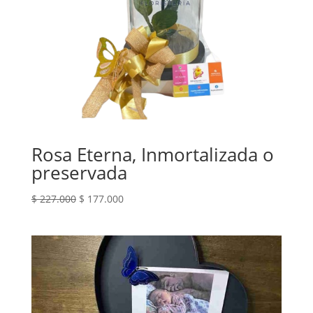
Rosa Eterna, Inmortalizada o
preservada
El
El
$
227.000
$
177.000
precio
precio
original
actual
era:
es:
$ 227.000.
$ 177.000.