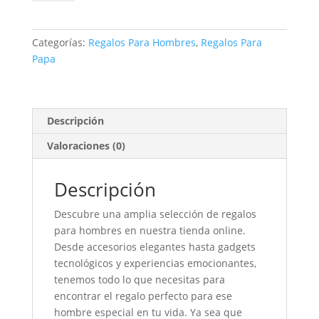
Papa
-
Regalo
Categorías:
Regalos Para Hombres
,
Regalos Para
Para
Papa
Hombre
-
Pocillo
-
Descripción
Café
Valoraciones (0)
Juan
Valdez
-
Descripción
Ferrero
Descubre una amplia selección de regalos
Roche
para hombres en nuestra tienda online.
-
Desde accesorios elegantes hasta gadgets
Rosa
tecnológicos y experiencias emocionantes,
Dorada
tenemos todo lo que necesitas para
cantidad
encontrar el regalo perfecto para ese
hombre especial en tu vida. Ya sea que