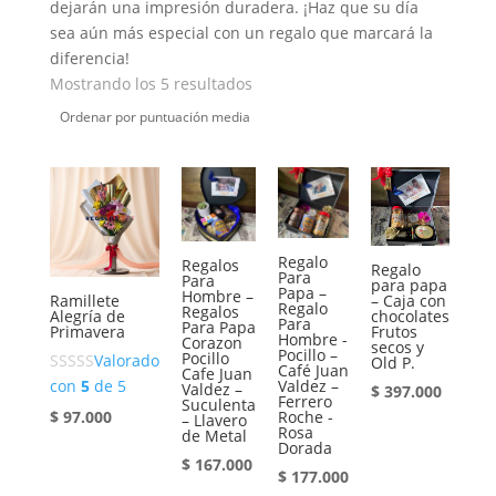
dejarán una impresión duradera. ¡Haz que su día
sea aún más especial con un regalo que marcará la
diferencia!
Ordenado
Mostrando los 5 resultados
por
puntuación
media
Regalo
Regalos
Regalo
Para
Para
para papa
Papa –
Hombre –
Ramillete
– Caja con
Regalo
Regalos
Alegría de
chocolates
Para
Para Papa
Primavera
Frutos
Hombre -
Corazon
secos y
Pocillo –
Pocillo
Valorado
Old P.
Café Juan
Cafe Juan
con
5
de 5
Valdez –
Valdez –
$
397.000
Ferrero
Suculenta
$
97.000
Roche -
– Llavero
Rosa
de Metal
Dorada
$
167.000
$
177.000