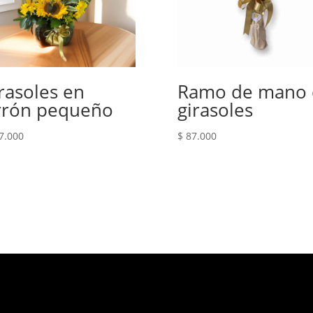
rasoles en
Ramo de mano 
rrón pequeño
girasoles
7.000
$
87.000