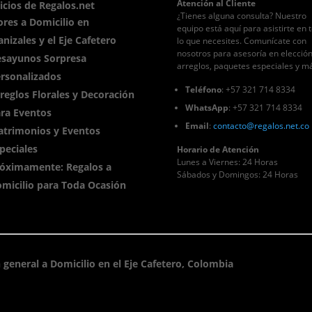
Atención al Cliente
icios de Regalos.net
¿Tienes alguna consulta? Nuestro
ores a Domicilio en
equipo está aquí para asistirte en 
nizales y el Eje Cafetero
lo que necesites. Comunícate con
nosotros para asesoría en elecció
sayunos Sorpresa
arreglos, paquetes especiales y m
rsonalizados
Teléfono
: +57 321 714 8334
reglos Florales y Decoración
WhatsApp
: +57 321 714 8334
ra Eventos
Email
:
contacto
@regalos
.net.co
trimonios y Eventos
peciales
Horario de Atención
Lunes a Viernes: 24 Horas
óximamente: Regalos a
Sábados y Domingos: 24 Horas
micilio para Toda Ocasión
 general a Domicilio en el Eje Cafetero, Colombia