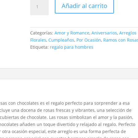
Rosas
Añadir al carrito
con
Cerveza
y
fresas
Categorías:
Amor y Romance
,
Aniversarios
,
Arreglos
con
Florales
,
Cumpleaños
,
Por Ocasión
,
Ramos con Rosa
chocolates
Etiqueta:
regalo para hombres
cantidad
esas con chocolates es el regalo perfecto para sorprender a esa
ncluye una docena de rosas frescas y vibrantes, una selección de
cubiertas de chocolate. Las rosas simbolizan el amor y la pasión,
hocolates añaden un toque divertido y relajado al regalo. Perfecto
 otra ocasión especial, este arreglo es una forma perfecta de