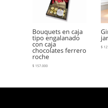
Bouquets en caja
Gi
tipo engalanado
ja
con caja
$
12
chocolates ferrero
roche
$
157.000