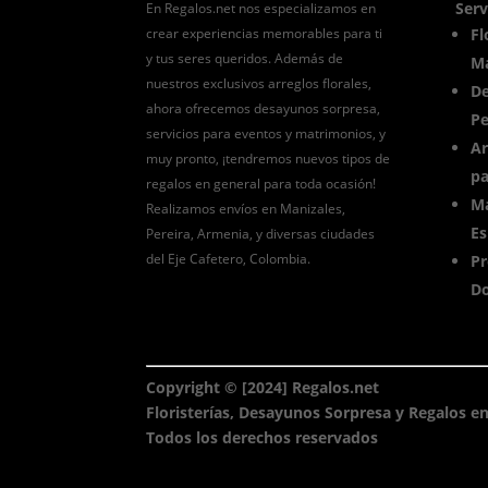
Serv
En Regalos.net nos especializamos en
crear experiencias memorables para ti
Fl
y tus seres queridos. Además de
Ma
nuestros exclusivos arreglos florales,
De
ahora ofrecemos desayunos sorpresa,
Pe
servicios para eventos y matrimonios, y
Ar
muy pronto, ¡tendremos nuevos tipos de
pa
regalos en general para toda ocasión!
Ma
Realizamos envíos en Manizales,
Es
Pereira, Armenia, y diversas ciudades
del Eje Cafetero, Colombia.
Pr
Do
Copyright © [2024] Regalos.net
Floristerías, Desayunos Sorpresa y Regalos en
Todos los derechos reservados