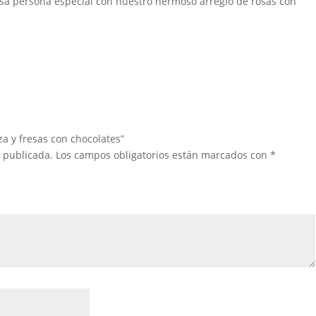
esa persona especial con nuestro hermoso arreglo de rosas con
za y fresas con chocolates”
á publicada.
Los campos obligatorios están marcados con
*