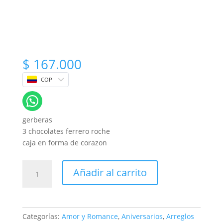
$
167.000
COP
gerberas
3 chocolates ferrero roche
caja en forma de corazon
Gerberas
Añadir al carrito
en
caja
de
corazon
Categorías:
Amor y Romance
,
Aniversarios
,
Arreglos
con