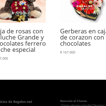
ja de rosas con
Gerberas en caj
luche Grande y
de corazon con
ocolates ferrero
chocolates
che especial
$
167.000
7.000
Atención al Cliente
icios de Regalos.net
¿Tienes alguna consulta? Nuestro