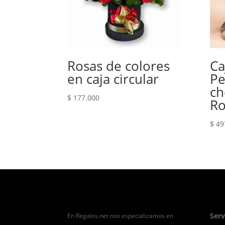
Rosas de colores
Ca
en caja circular
Pe
ch
$
177.000
Ro
$
49
Serv
En Regalos.net nos especializamos en