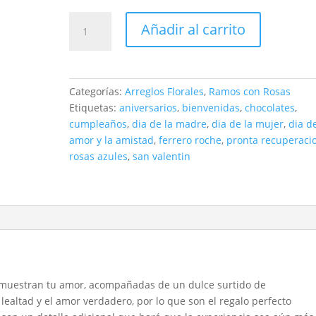
Rosas
Añadir al carrito
azules
en
forma
de
Categorías:
Arreglos Florales
,
Ramos con Rosas
corazón
Etiquetas:
aniversarios
,
bienvenidas
,
chocolates
,
con
cumpleaños
,
dia de la madre
,
dia de la mujer
,
dia d
chocolates
amor y la amistad
,
ferrero roche
,
pronta recuperaci
cantidad
rosas azules
,
san valentin
emuestran tu amor, acompañadas de un dulce surtido de
 lealtad y el amor verdadero, por lo que son el regalo perfecto