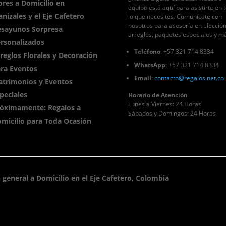
ores a Domicilio en
equipo está aquí para asistirte en 
nizales y el Eje Cafetero
lo que necesites. Comunícate con
nosotros para asesoría en elecció
sayunos Sorpresa
arreglos, paquetes especiales y m
rsonalizados
Teléfono
: +57 321 714 8334
reglos Florales y Decoración
WhatsApp
: +57 321 714 8334
ra Eventos
Email
:
contacto
@regalos
.net.co
trimonios y Eventos
peciales
Horario de Atención
Lunes a Viernes: 24 Horas
óximamente: Regalos a
Sábados y Domingos: 24 Horas
micilio para Toda Ocasión
 general a Domicilio en el Eje Cafetero, Colombia