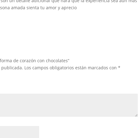
 son un detalle adicional que hará que la experiencia sea aún más
ersona amada sienta tu amor y aprecio
 forma de corazón con chocolates”
á publicada.
Los campos obligatorios están marcados con
*