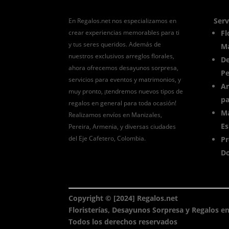
Serv
En Regalos.net nos especializamos en
crear experiencias memorables para ti
Fl
y tus seres queridos. Además de
Ma
nuestros exclusivos arreglos florales,
De
ahora ofrecemos desayunos sorpresa,
Pe
servicios para eventos y matrimonios, y
Ar
muy pronto, ¡tendremos nuevos tipos de
pa
regalos en general para toda ocasión!
Ma
Realizamos envíos en Manizales,
Es
Pereira, Armenia, y diversas ciudades
del Eje Cafetero, Colombia.
Pr
Do
Copyright © [2024] Regalos.net
Floristerías, Desayunos Sorpresa y Regalos en
Todos los derechos reservados