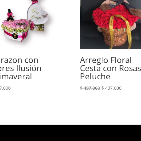
razon con
Arreglo Floral
ores Ilusión
Cesta con Rosas
imaveral
Peluche
El
El
7.000
$
497.000
$
437.000
precio
precio
original
actual
era:
es:
$ 497.000.
$ 437.000