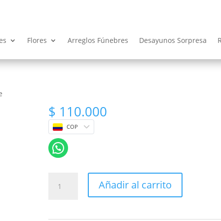
es
Flores
Arreglos Fúnebres
Desayunos Sorpresa
e
$
110.000
COP
Arreglo
Añadir al carrito
Floral
tipo
sobre