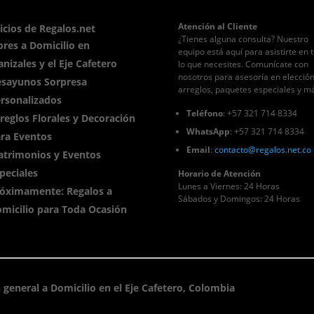
Atención al Cliente
icios de Regalos.net
¿Tienes alguna consulta? Nuestro
ores a Domicilio en
equipo está aquí para asistirte en 
nizales y el Eje Cafetero
lo que necesites. Comunícate con
nosotros para asesoría en elecció
sayunos Sorpresa
arreglos, paquetes especiales y m
rsonalizados
Teléfono
: +57 321 714 8334
reglos Florales y Decoración
WhatsApp
: +57 321 714 8334
ra Eventos
Email
:
contacto
@regalos
.net.co
trimonios y Eventos
peciales
Horario de Atención
Lunes a Viernes: 24 Horas
óximamente: Regalos a
Sábados y Domingos: 24 Horas
micilio para Toda Ocasión
 general a Domicilio en el Eje Cafetero, Colombia