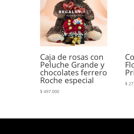
Caja de rosas con
Co
Peluche Grande y
Fl
chocolates ferrero
Pr
Roche especial
$
27
$
497.000