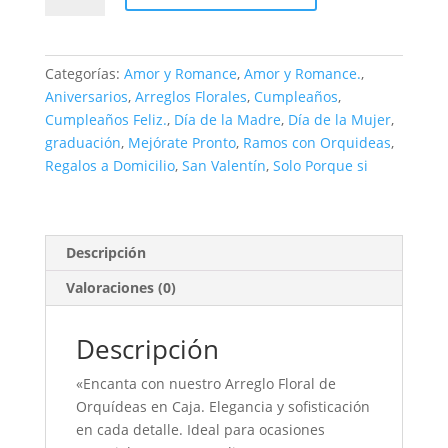
de
Orquideas
en
Categorías:
Amor y Romance
,
Amor y Romance.
,
caja
Aniversarios
,
Arreglos Florales
,
Cumpleaños
,
cantidad
Cumpleaños Feliz.
,
Día de la Madre
,
Día de la Mujer
,
graduación
,
Mejórate Pronto
,
Ramos con Orquideas
,
Regalos a Domicilio
,
San Valentín
,
Solo Porque si
Descripción
Valoraciones (0)
Descripción
«Encanta con nuestro Arreglo Floral de
Orquídeas en Caja. Elegancia y sofisticación
en cada detalle. Ideal para ocasiones