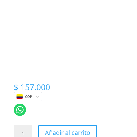
$
157.000
COP
Arreglo
Añadir al carrito
floral