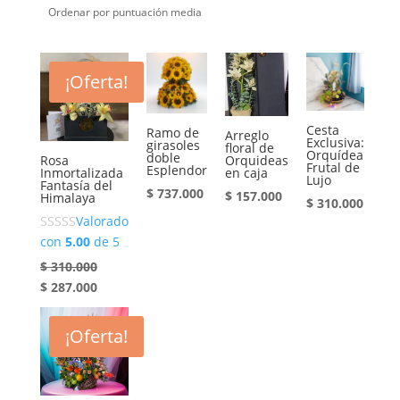
por
puntuación
media
¡Oferta!
Cesta
Ramo de
Arreglo
Exclusiva:
girasoles
floral de
Orquídea
doble
Rosa
Orquideas
Frutal de
Esplendor
Inmortalizada
en caja
Lujo
Fantasía del
$
737.000
$
157.000
Himalaya
$
310.000
Valorado
con
5.00
de 5
$
310.000
El
El
$
287.000
precio
precio
original
actual
era:
es:
¡Oferta!
$ 310.000.
$ 287.000.