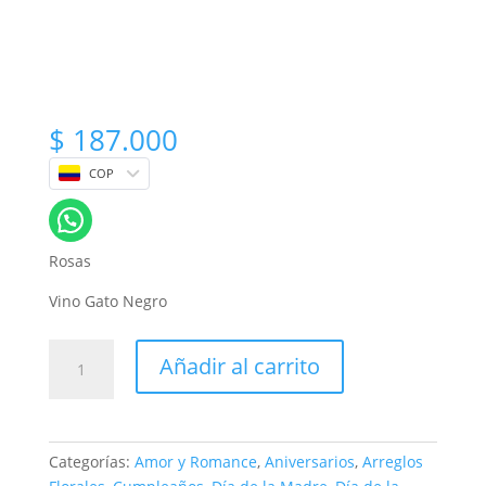
$
187.000
COP
Rosas
Vino Gato Negro
Ramo
Añadir al carrito
de
rosas
en
curva
Categorías:
Amor y Romance
,
Aniversarios
,
Arreglos
con