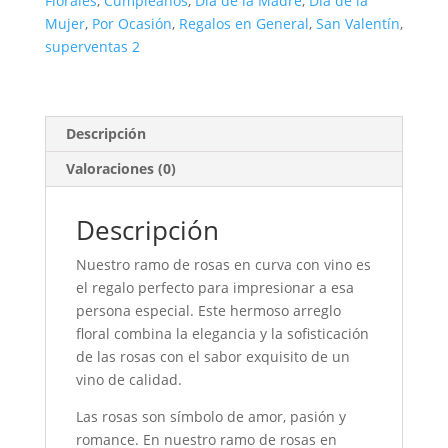
Florales
,
Cumpleaños
,
Día de la Madre
,
Día de la
Vino
Mujer
,
Por Ocasión
,
Regalos en General
,
San Valentín
,
Gato
superventas 2
Negro
cantidad
Descripción
Valoraciones (0)
Descripción
Nuestro ramo de rosas en curva con vino es
el regalo perfecto para impresionar a esa
persona especial. Este hermoso arreglo
floral combina la elegancia y la sofisticación
de las rosas con el sabor exquisito de un
vino de calidad.
Las rosas son símbolo de amor, pasión y
romance. En nuestro ramo de rosas en