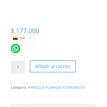
$
177.000
COP
ramo
Añadir al carrito
con
girasoles
y
rosas
Categoría:
ARREGLOS FLORALES ECONOMICOS
cantidad