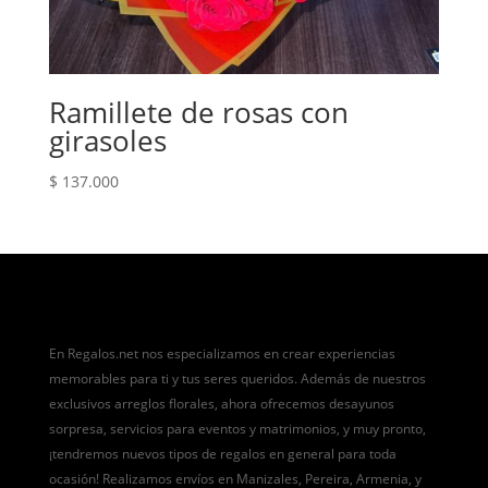
Ramillete de rosas con
girasoles
$
137.000
En Regalos.net nos especializamos en crear experiencias
memorables para ti y tus seres queridos. Además de nuestros
exclusivos arreglos florales, ahora ofrecemos desayunos
sorpresa, servicios para eventos y matrimonios, y muy pronto,
¡tendremos nuevos tipos de regalos en general para toda
ocasión! Realizamos envíos en Manizales, Pereira, Armenia, y