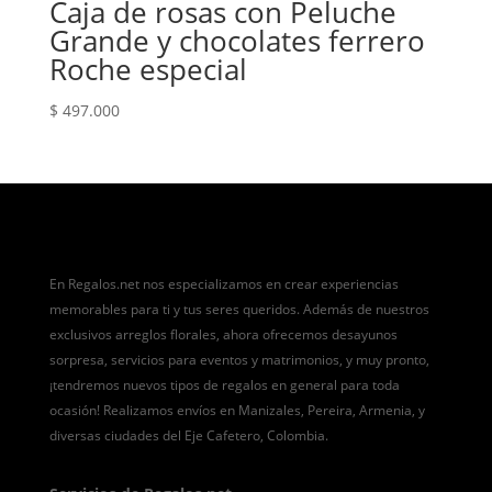
Caja de rosas con Peluche
Grande y chocolates ferrero
Roche especial
$
497.000
En Regalos.net nos especializamos en crear experiencias
memorables para ti y tus seres queridos. Además de nuestros
exclusivos arreglos florales, ahora ofrecemos desayunos
sorpresa, servicios para eventos y matrimonios, y muy pronto,
¡tendremos nuevos tipos de regalos en general para toda
ocasión! Realizamos envíos en Manizales, Pereira, Armenia, y
diversas ciudades del Eje Cafetero, Colombia.