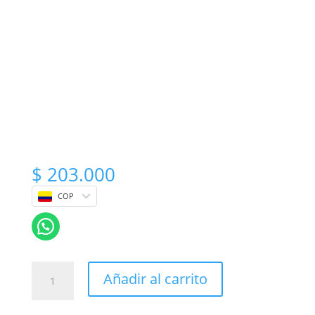
$
203.000
COP
Arreglo
Añadir al carrito
floral
para