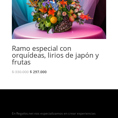
Ramo especial con
orquídeas, lirios de japón y
frutas
El
El
$
330.000
$
297.000
precio
precio
original
actual
era:
es:
$ 330.000.
$ 297.000.
En Regalos.net nos especializamos en crear experiencias