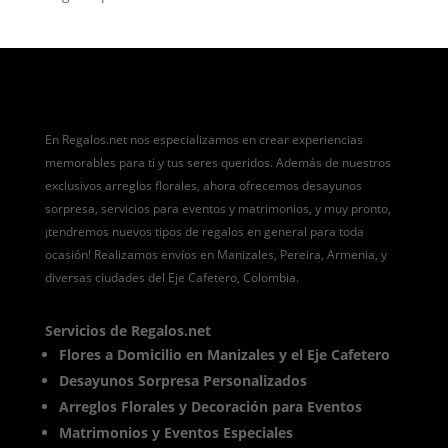
En Regalos.net nos especializamos en crear experiencias
memorables para ti y tus seres queridos. Además de nuestros
exclusivos arreglos florales, ahora ofrecemos desayunos
sorpresa, servicios para eventos y matrimonios, y muy pronto,
¡tendremos nuevos tipos de regalos en general para toda
ocasión! Realizamos envíos en Manizales, Pereira, Armenia, y
diversas ciudades del Eje Cafetero, Colombia.
Servicios de Regalos.net
Flores a Domicilio en Manizales y el Eje Cafetero
Desayunos Sorpresa Personalizados
Arreglos Florales y Decoración para Eventos
Matrimonios y Eventos Especiales