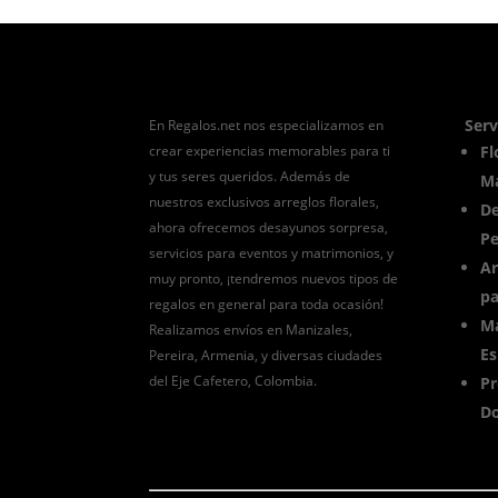
Serv
En Regalos.net nos especializamos en
crear experiencias memorables para ti
Fl
y tus seres queridos. Además de
Ma
nuestros exclusivos arreglos florales,
De
ahora ofrecemos desayunos sorpresa,
Pe
servicios para eventos y matrimonios, y
Ar
muy pronto, ¡tendremos nuevos tipos de
pa
regalos en general para toda ocasión!
Ma
Realizamos envíos en Manizales,
Es
Pereira, Armenia, y diversas ciudades
del Eje Cafetero, Colombia.
Pr
Do