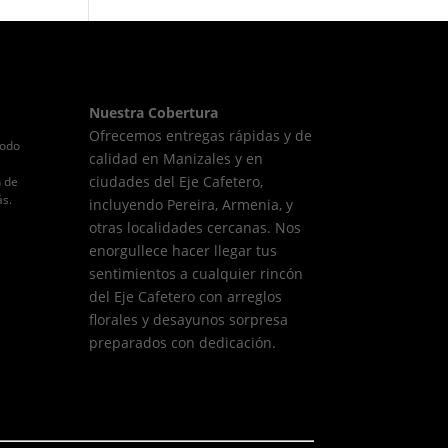
Nuestra Cobertura
Ofrecemos entregas rápidas y de
todo
calidad en Manizales y en
ciudades del Eje Cafetero,
n de
ás.
incluyendo Pereira, Armenia, y
otras localidades cercanas. Nos
enorgullece hacer llegar tus
sentimientos a cualquier rincón
del Eje Cafetero con arreglos
florales y desayunos sorpresa
preparados con dedicación.