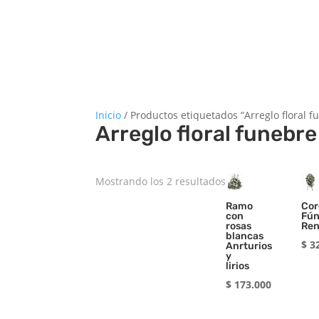
Inicio
/ Productos etiquetados “Arreglo floral f
Arreglo floral funebre
Ordenado
Mostrando los 2 resultados
por
Ramo
Cor
puntuación
con
Fún
rosas
Ren
media
blancas
$
32
Anrturios
y
lirios
$
173.000