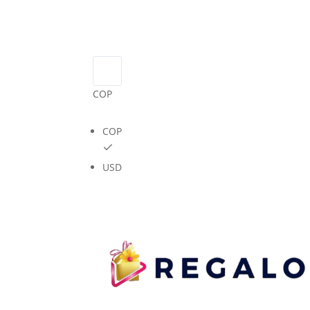
COP
COP
USD