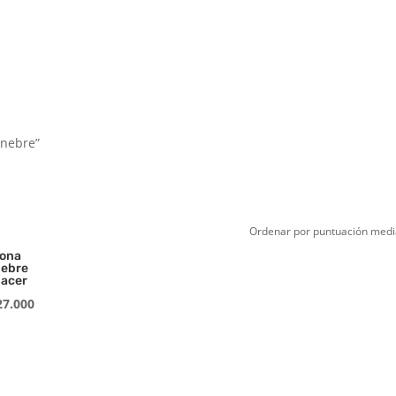
unebre”
ona
ebre
acer
7.000