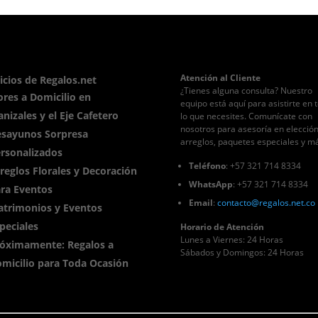
Atención al Cliente
icios de Regalos.net
¿Tienes alguna consulta? Nuestro
ores a Domicilio en
equipo está aquí para asistirte en 
nizales y el Eje Cafetero
lo que necesites. Comunícate con
nosotros para asesoría en elecció
sayunos Sorpresa
arreglos, paquetes especiales y m
rsonalizados
Teléfono
: +57 321 714 8334
reglos Florales y Decoración
WhatsApp
: +57 321 714 8334
ra Eventos
Email
:
contacto
@regalos
.net.co
trimonios y Eventos
peciales
Horario de Atención
Lunes a Viernes: 24 Horas
óximamente: Regalos a
Sábados y Domingos: 24 Horas
micilio para Toda Ocasión