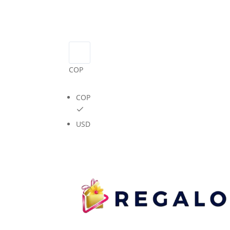
COP
COP
USD