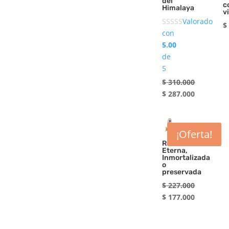
del
c
Himalaya
v
Valorado
$
con
5.00
de
5
$
310.000
El
$
287.000
precio
El
original
precio
era:
actual
$ 310.000.
es:
¡Oferta!
$ 287.000.
Rosa
Eterna,
Inmortalizada
o
preservada
$
227.000
El
$
177.000
precio
El
original
precio
era:
actual