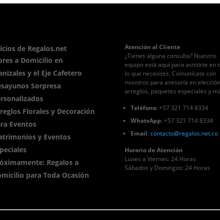
Atención al Cliente
icios de Regalos.net
¿Tienes alguna consulta? Nuestro
ores a Domicilio en
equipo está aquí para asistirte en 
nizales y el Eje Cafetero
lo que necesites. Comunícate con
nosotros para asesoría en elecció
sayunos Sorpresa
arreglos, paquetes especiales y m
rsonalizados
Teléfono
: +57 321 714 8334
reglos Florales y Decoración
WhatsApp
: +57 321 714 8334
ra Eventos
Email
:
contacto
@regalos
.net.co
trimonios y Eventos
peciales
Horario de Atención
Lunes a Viernes: 24 Horas
óximamente: Regalos a
Sábados y Domingos: 24 Horas
micilio para Toda Ocasión