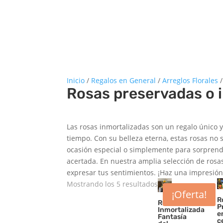
Inicio
/
Regalos en General
/
Arreglos Florales
/
Rosas preservadas o 
Las rosas inmortalizadas son un regalo único
tiempo. Con su belleza eterna, estas rosas n
ocasión especial o simplemente para sorprende
acertada. En nuestra amplia selección de rosas
expresar tus sentimientos. ¡Haz una impresió
Ordenado
Mostrando los 5 resultados
¡Oferta!
por
R
Rosa
puntuación
P
Inmortalizada
e
Fantasía
media
c