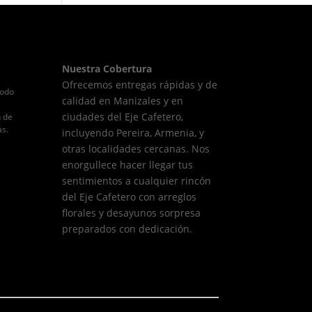
Nuestra Cobertura
Ofrecemos entregas rápidas y de
todo
calidad en Manizales y en
ciudades del Eje Cafetero,
n de
ás.
incluyendo Pereira, Armenia, y
otras localidades cercanas. Nos
enorgullece hacer llegar tus
sentimientos a cualquier rincón
del Eje Cafetero con arreglos
florales y desayunos sorpresa
preparados con dedicación.