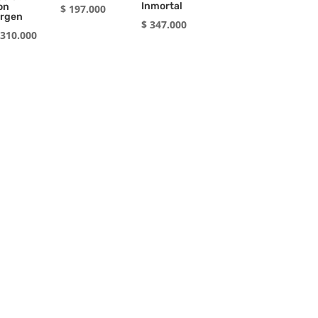
Inmortal
on
$
197.000
irgen
$
347.000
310.000