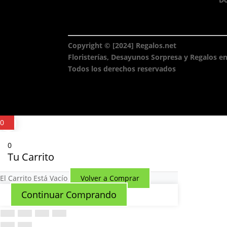
Copyright © [2024] Regalos.net
Floristerías, Desayunos Sorpresa y Regalos en
Todos los derechos reservados
0
0
Tu Carrito
El Carrito Está Vacío
Volver a Comprar
Continuar Comprando