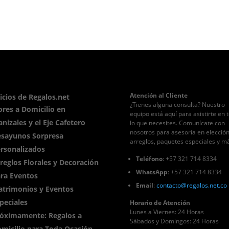
Atención al Cliente
icios de Regalos.net
¿Tienes alguna consulta? Nuestro
ores a Domicilio en
equipo está aquí para asistirte en 
nizales y el Eje Cafetero
lo que necesites. Comunícate con
nosotros para asesoría en elecció
sayunos Sorpresa
arreglos, paquetes especiales y m
rsonalizados
Teléfono
: +57 321 714 8334
reglos Florales y Decoración
WhatsApp
: +57 321 714 8334
ra Eventos
Email
:
contacto
@regalos
.net.co
trimonios y Eventos
peciales
Horario de Atención
Lunes a Viernes: 24 Horas
óximamente: Regalos a
Sábados y Domingos: 24 Horas
micilio para Toda Ocasión