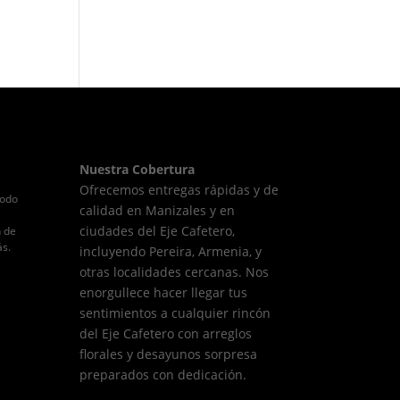
Nuestra Cobertura
Ofrecemos entregas rápidas y de
todo
calidad en Manizales y en
ciudades del Eje Cafetero,
n de
ás.
incluyendo Pereira, Armenia, y
otras localidades cercanas. Nos
enorgullece hacer llegar tus
sentimientos a cualquier rincón
del Eje Cafetero con arreglos
florales y desayunos sorpresa
preparados con dedicación.