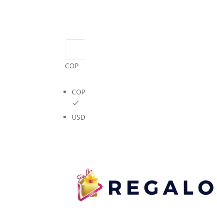
COP
COP
USD