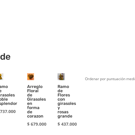
nde
amo
Arreglo
Ramo
e
Floral
de
irasoles
de
Flores
oble
Girasoles
con
splendor
en
girasoles
forma
y
737.000
de
rosas
corazon
grande
$
679.000
$
437.000