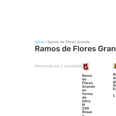
Inicio
/ Ramos de Flores Grande
Ramos de Flores Gra
Ordenado
Mostrando los 5 resultados
por
R
Ramo
puntuación
d
de
g
Flores
media
d
Grande
E
en
forma
$
de
letra
M
200
Rosas
y